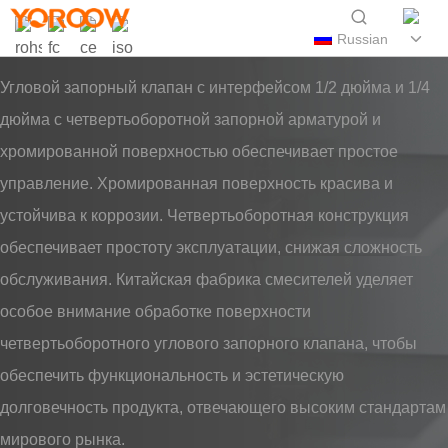
Russian
Угловой запорный клапан с интерфейсом 1/2 дюйма и 1/4
дюйма с четвертьоборотной запорной арматурой и
хромированной поверхностью обеспечивает простое
управление. Хромированная поверхность красива и
устойчива к коррозии. Четвертьоборотная конструкция
обеспечивает простоту эксплуатации, снижая сложность
обслуживания. Китайская фабрика смесителей уделяет
особое внимание обработке поверхности
четвертьоборотного углового запорного клапана, чтобы
обеспечить функциональность и эстетическую
долговечность продукта, отвечающего высоким стандартам
мирового рынка.