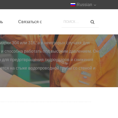
Russian
ль
Связаться с
арки 304 или 316, а в некоторых случаях для
м и способна работать под высоким давлением. Он
ю для предотвращения гидроударов и снижения
ается на стыке водопроводной трубы со стеной и