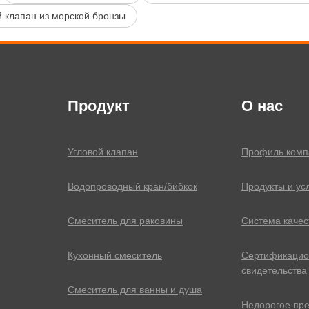
й клапан из морской бронзы
Продукт
О нас
Угловой клапан
Профиль комп
Водопроводный кран/бибкок
Продукты и ус
Смеситель для раковины
Система качес
Кухонный смеситель
Сертификаци
свидетельства
Смеситель для ванны и душа
Недорогое пр