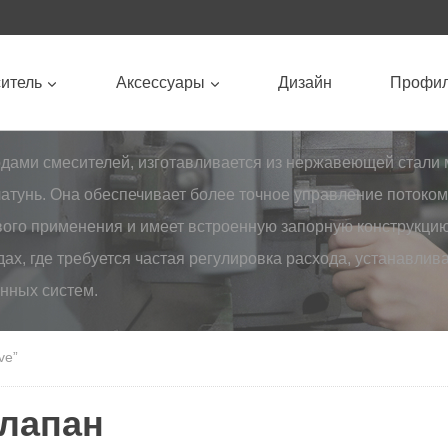
итель
Аксессуары
Дизайн
Профи
дами смесителей, изготавливается из нержавеющей стали м
латунь. Она обеспечивает более точное управление потоко
ового применения и имеет встроенную запорную конструкци
ах, где требуется частая регулировка расхода, устанавлив
нных систем.
ve”
клапан