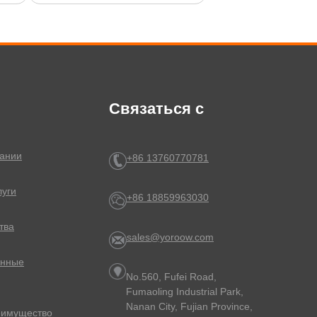
Связаться с
ании
+86 13760770781
луги
+86 18859963030
тва
sales@yoroow.com
онные
No.560, Fufei Road,
Fumaoling Industrial Park,
Nanan City, Fujian Province,
еимущество