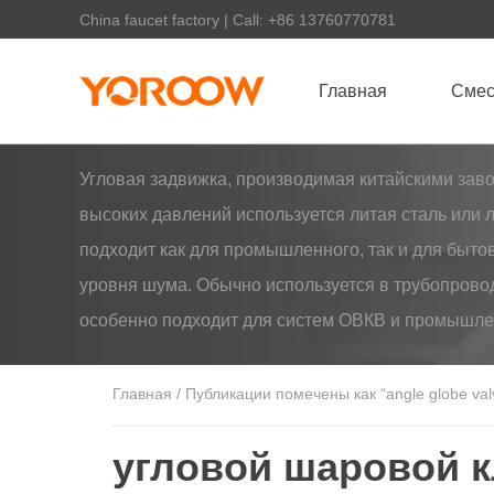
China faucet factory | Call: +86 13760770781
Главная
Смес
Угловая задвижка, производимая китайскими заво
высоких давлений используется литая сталь или 
подходит как для промышленного, так и для быт
уровня шума. Обычно используется в трубопровод
особенно подходит для систем ОВКВ и промышле
Главная
/ Публикации помечены как “angle globe val
угловой шаровой 