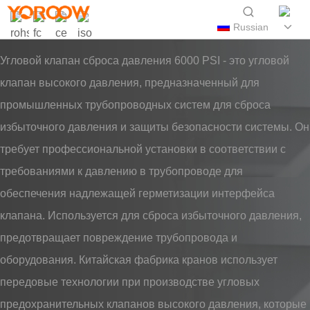
Russian
Угловой клапан сброса давления 6000 PSI - это угловой
клапан высокого давления, предназначенный для
промышленных трубопроводных систем для сброса
избыточного давления и защиты безопасности системы. Он
требует профессиональной установки в соответствии с
требованиями к давлению в трубопроводе для
обеспечения надлежащей герметизации интерфейса
клапана. Используется для сброса избыточного давления,
предотвращает повреждение трубопровода и
оборудования. Китайская фабрика кранов использует
передовые технологии при производстве угловых
предохранительных клапанов высокого давления, которые