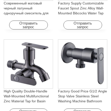
Современный матовый
Factory Supply Customizable
черный латунный
Faucet Spout Zinc Alloy Wall-
одноручный смеситель для
Mounted Bibcocks Water Tap
раковины с холодным
for Bathroom Washing Machine
горячим водопадом с
Отправить
Отправить
запрос
запрос
вращающейся функцией для
отеля и квартиры
High Quality Double-Handle
Factory Good Price G1/2 Angle
Wall-Mounted Multifunctional
Stop Valve Stainless Steel
Zinc Material Tap for Basin
Washing Machine Bathroom
Washing Machine for Graden &
Faucet Accessory for