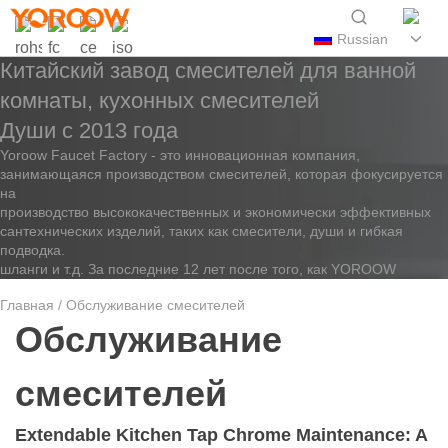
Russian
Китайский завод смесителей для ванной
комнаты, кухонных смесителей
Души с 2013 года
Yoroow Faucet Factory - это инновационная компания,
занимающаяся производством смесителей, которая фокусируется
на
производство высококачественных и экономически эффективных
сантехнических изделий, таких как смесители, души и гибкая
подводка.
шланги и т.д. За последние 12 лет после того, как YOROOW
Главная
/ Обслуживание смесителей
Обслуживание
смесителей
Extendable Kitchen Tap Chrome Maintenance: A