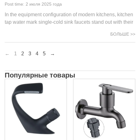
2 июля 2025 года
In the equipment configuration of modern kitchens, kitchen
tap water mark single-cold sink faucets stand out with their
БОЛЬШЕ >>
←
1
2
3
4
5
→
Популярные товары