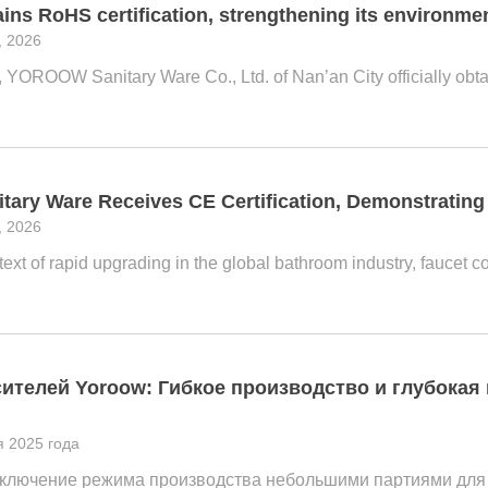
s RoHS certification, strengthening its environment
, 2026
, YOROOW Sanitary Ware Co., Ltd. of Nan’an City officially ob
ry Ware Receives CE Certification, Demonstrating
, 2026
ntext of rapid upgrading in the global bathroom industry, faucet
ителей Yoroow: Гибкое производство и глубокая
я 2025 года
еключение режима производства небольшими партиями для