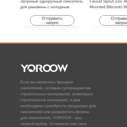
латунный одноручный смеситель
Faucet Spout Zinc Al
для раковины с холодным
Mounted Bibcocks Wa
горячим водопадом с
Bathroom Washing 
вращающейся функцией для
Отправить
Отправ
запрос
запро
отеля и квартиры
Если вы являетесь брендом
смесителей, сетевым супермаркетом
строительных материалов, инженерно-
строительной компанией, и вам
необходимо приобрести продукцию для
смесителей или разработать формы
для смесителей, YOROOW - ваш
первый выбор. Отправьте нам свои