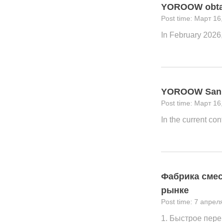
YOROOW obtain
Март 16
In February 2026
YOROOW Sanita
Март 16
In the current co
Фабрика смес
рынке
7 апрел
1. Быстрое пер