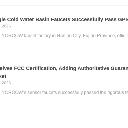
 Cold Water Basin Faucets Successfully Pass GPSR
, 2026
 YOROOW faucet factory in Nan’an City, Fujian Province, official
es FCC Certification, Adding Authoritative Guarant
ket
, 2026
 YOROOW’s sensor faucets successfully passed the rigorous testi