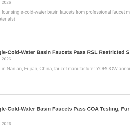
, 2026
, four single-cold-water basin faucets from professional fau
terials)
-Cold-Water Basin Faucets Pass RSL Restricted S
, 2026
, in Nan’an, Fujian, China, faucet manufacturer YOROOW announc
-Cold-Water Basin Faucets Pass COA Testing, Furt
, 2026