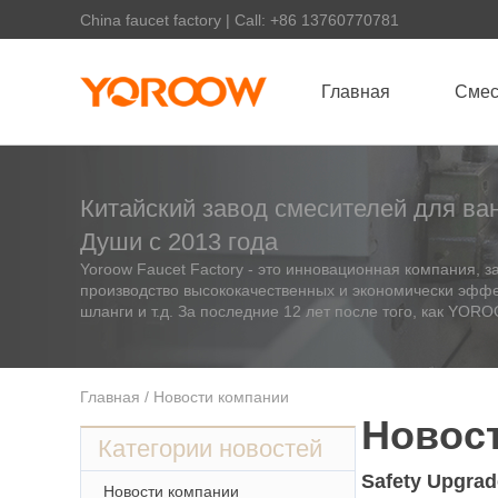
China faucet factory | Call: +86 13760770781
Главная
Смес
Китайский завод смесителей для ва
Души с 2013 года
Yoroow Faucet Factory - это инновационная компания,
производство высококачественных и экономически эффек
шланги и т.д. За последние 12 лет после того, как YOR
Главная
/ Новости компании
Новос
Категории новостей
Safety Upgra
Новости компании