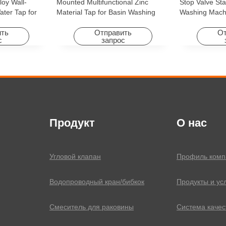
loy Wall-
Mounted Multifunctional Zinc
Stop Valve Sta
ter Tap for
Material Tap for Basin Washing
Washing Mach
Machine
Machine for Graden & Homes
Faucet Access
Hotels
ить
Отправить
От
с
запрос
Продукт
О нас
Угловой клапан
Профиль комп
Водопроводный кран/бибкок
Продукты и ус
Смеситель для раковины
Система качес