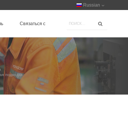
Russian
ль
Связаться с
а
ая подводка.