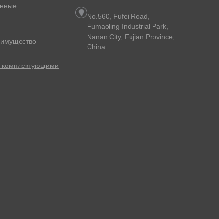
онные
No.560, Fufei Road,
Fumaoling Industrial Park,
Nanan City, Fujian Province,
еимущество
China
с комплектующими