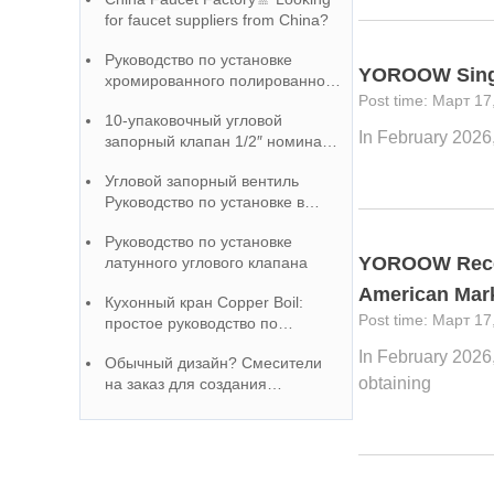
посмотрите!
for faucet suppliers from China?
Руководство по установке
YOROOW Single
хромированного полированного
Март 17
углового клапана
10-упаковочный угловой
In February 2026,
запорный клапан 1/2″ номинал
(5/8″ наружный диаметр) Co
Угловой запорный вентиль
Руководство по техническому
Руководство по установке в
обслуживанию
ванной комнате
Руководство по установке
YOROOW Receiv
латунного углового клапана
American Mar
Кухонный кран Copper Boil:
Март 17
простое руководство по
установке
In February 2026,
Обычный дизайн? Смесители
obtaining
на заказ для создания
эксклюзивных бестселлеров!