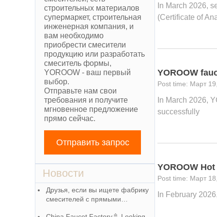
In March 2026, s
строительных материалов
супермаркет, строительная
(Certificate of An
инженерная компания, и
вам необходимо
приобрести смесители
продукцию или разработать
смеситель формы,
YOROOW faucet
YOROOW - ваш первый
выбор.
Март 19
Отправьте нам свои
требования и получите
In March 2026, Y
мгновенное предложение
successfully
прямо сейчас.
Отправить запрос
YOROOW Hot a
Новости
Март 18
Друзья, если вы ищете фабрику
In February 2026
смесителей с прямыми
каналами продаж, пожалуйста,
China Faucet Factory🚿 Looking