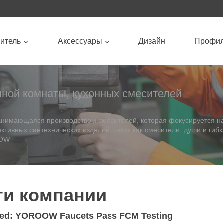
итель
Аксессуары
Дизайн
Профи
нной комнаты, кухонных смесителей
 занимающаяся производством смесителей, которая фокусируется н
тивных сантехнических изделий, таких как смесители, души и гибк
OOW
ти компании
ded: YOROOW Faucets Pass FCM Testing