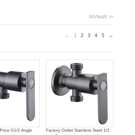
БОЛЬШЕ >>
←
1
2
3
4
5
→
Price G1/2 Angle
Factory Outlet Stainless Steel 1/2