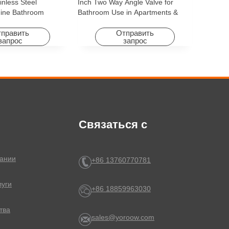
inless Steel
Inch Two Way Angle Valve for
ine Bathroom
Bathroom Use in Apartments &
ory for Apartments &
Hotels with Easy Installation
править
Отправить
запрос
запрос
Связаться с
ании
+86 13760770781
луги
+86 18859963030
тва
sales@yoroow.com