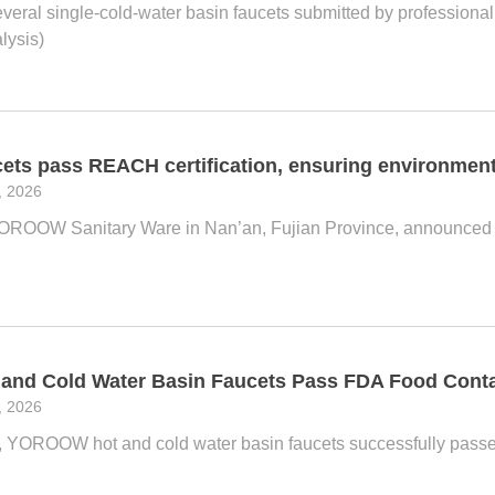
everal single-cold-water basin faucets submitted by professi
alysis)
s pass REACH certification, ensuring environmental
, 2026
OROOW Sanitary Ware in Nan’an, Fujian Province, announced tha
nd Cold Water Basin Faucets Pass FDA Food Contac
, 2026
, YOROOW hot and cold water basin faucets successfully passed 