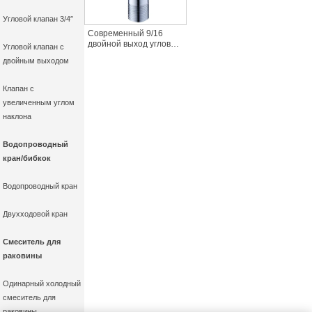
Угловой клапан 3/4″
Современный 9/16
двойной выход угловой
Угловой клапан с
клапан кран цинковый
двойным выходом
сплав для кухни ванная
комната квартира
бытового
Клапан с
использования
увеличенным углом
аксессуары
наклона
Водопроводный
кран/бибкок
Водопроводный кран
Двухходовой кран
Смеситель для
раковины
Одинарный холодный
смеситель для
раковины