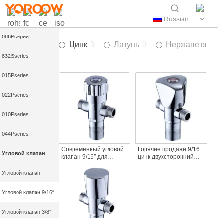
084Pсерия
Russian
086Pсерия
Цинк
3
Латунь
0
Нержавеющая
832Sseries
015Pseries
022Pseries
010Pseries
044Pseries
Современный угловой
Горячие продажи 9/16
Угловой клапан
клапан 9/16″ для
цинк двухсторонний
ванной комнаты из
угловой клапан для
прочной латуни и цинка
кухни и ванной комнаты
Угловой клапан
для гостиничных
использовать в
смесителей
квартирах и гостиницах
Угловой клапан 9/16″
качество кран
аксессуар
Угловой клапан 3/8″