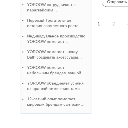
Отправить
YOROOW сотрудничает с
парагвайским
производителем, чтобы выйти
Переезд! Трогательная
на рынок и получить высокую
1
2
история совместного роста
оценку.
бразильского бренда
Индивидуальное производство
смесителей и китайской
YOROOW помогает
фабрики
малазийским клиентам
YOROOW помогает Luxury
создавать уникальный имидж
Bath создавать аксессуары
бренда
для ванных комнат высокого
YOROOW помогает
класса, а сертификация
небольшим брендам ванной
качества завоевывает
комнаты подняться 100+
репутацию на рынке
YOROOW объединяет усилия
OEM-сервис полная
с парагвайскими клиентами
поддержка
для предоставления
12-летний опыт помогает
высококачественных и
мировым брендам сантехники
экономически эффективных
стать первым выбором для
решений для смесителей
OEM-сотрудничества