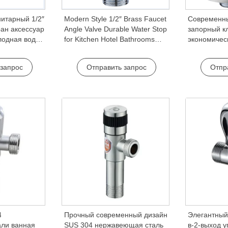
итарный 1/2″
Modern Style 1/2″ Brass Faucet
Современны
ран аксессуар
Angle Valve Durable Water Stop
запорный к
лодная вода
for Kitchen Hotel Bathrooms
экономичес
 кухни и
Outdoor-Bathroom Faucet
цинк ванна
Accessories
аксессуар 1
 запрос
Отправить запрос
Отпр
смесители д
квартир
4
Прочный современный дизайн
Элегантный 
ли ванная
SUS 304 нержавеющая сталь
в-2-выход у