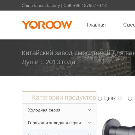
China faucet factory | Call: +86 13760770781
Главная
Смес
Китайский завод смесителей для ва
Души с 2013 года
Категории продуктов
Цинк
10
Холодная серия
Горячая и холодная серия