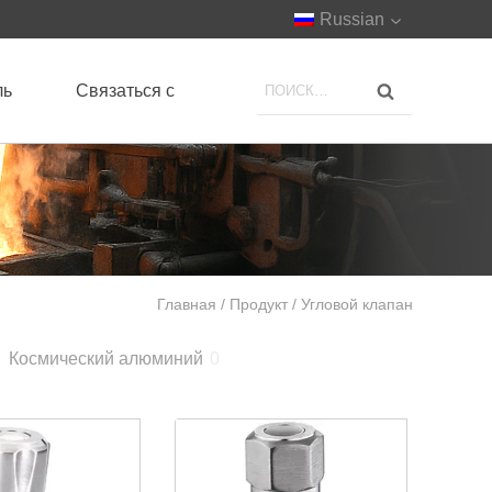
Russian
ль
Связаться с
Главная
/
Продукт
/ Угловой клапан
Космический алюминий
0