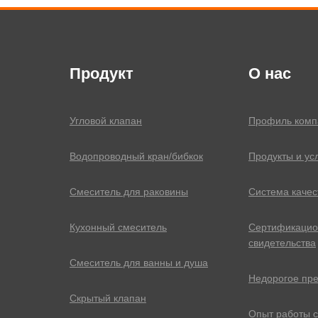
Продукт
О нас
Угловой клапан
Профиль комп
Водопроводный кран/бибкок
Продукты и ус
Смеситель для раковины
Система качес
Кухонный смеситель
Сертификаци
свидетельства
Смеситель для ванны и душа
Недорогое пр
Скрытый клапан
Опыт работы 