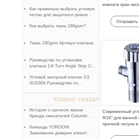
комната кран акс
Как правильно выбрать угловую
удлиненный угол
петлю для защитного ремня
общий угол клапа
донного клапана - руководство
Отправить
G1/2 аксессуар д
Как выбрать ткань 180gsm?
от китайского производителя
смесителей
Ткань 180gsm Артикул клапана
Руководство по установке
клапана 1/4 Turn Angle Stop 1/2″
P x 3/8″ OD
Угловой запорный клапан 1/2
SUS304 Руководство по
установке в ванной комнате
Клиент сказал
История о срочном заказе
Современный угл
бренда смесителей Columbia
9/16″ для ванной
и команде YOROOW
прочной латуни и
Команда YOROOW:
гостиничных сме
Завоевание доверия клиентов
через ответственность