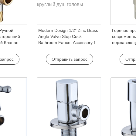
 Ручной
Modern Design 1/2″ Zinc Brass
Горячие пр
хсторонний
Angle Valve Stop Cock
современны
ый Клапан
Bathroom Faucet Accessory for
нержавеюща
Гостиниц
Hotels and Kitchens
аксессуар 
мнаты
кухня отель
 запрос
Отправить запрос
Отпр
угловой кл