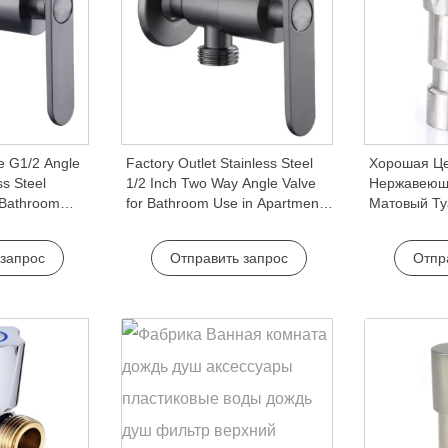
e G1/2 Angle
Factory Outlet Stainless Steel
Хорошая Це
ss Steel
1/2 Inch Two Way Angle Valve
Нержавеющ
 Bathroom
for Bathroom Use in Apartments
Матовый Ту
for
& Hotels with Easy Installation
Push Fit Во
ls
Комната Ак
 запрос
Отправить запрос
Отпр
Кран Аксес