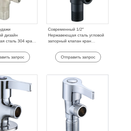
одажи
Современный 1/2″
й дизайн
Нержавеющая сталь угловой
я сталь 304 кран
запорный клапан кран
для ванной комнаты
аксессуар для дома отель
-3/8 ×1/2 PEX
туалет ванная комната и кухня
авить запрос
Отправить запрос
апан
использование