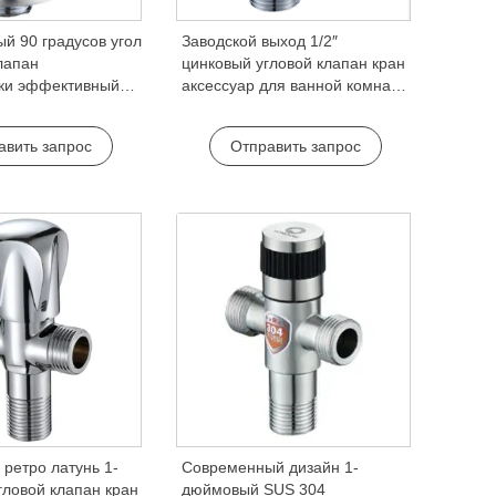
й 90 градусов угол
Заводской выход 1/2″
лапан
цинковый угловой клапан кран
ки эффективный
аксессуар для ванной комнаты
я комната кран
и стиральной машины
/2″-туалет
водоснабжения
авить запрос
Отправить запрос
ля гостиниц и
ретро латунь 1-
Современный дизайн 1-
гловой клапан кран
дюймовый SUS 304