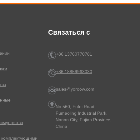
Связаться с
ании
+86 13760770781
луги
+86 18859963030
тва
sales@yoroow.com
онные
No.560, Fufei Road,
Fumaoling Industrial Park,
Nanan City, Fujian Province,
еимущество
China
с комплектующими