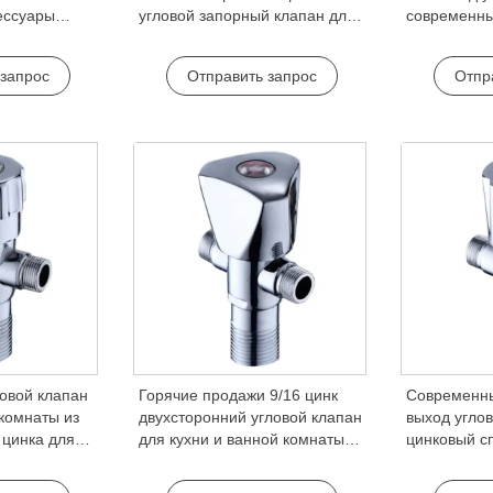
ессуары
угловой запорный клапан для
современны
 клапан
гостиниц G1/2 угловой клапан
кухни ванна
н остановить
матовая отделка для ванных
1/2 два пут
 запрос
Отправить запрос
Отпр
ля дома
комнат туалетов
аксессуар
овой клапан
Горячие продажи 9/16 цинк
Современны
 комнаты из
двухсторонний угловой клапан
выход углов
 цинка для
для кухни и ванной комнаты
цинковый с
сителей
использовать в квартирах и
ванная ком
гостиницах качество кран
бытового и