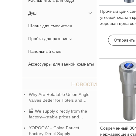
Распылитель для биде
Прочный цинк сан
Душ
угловой клапан к
хорошая цена хо
Шланг для смесителя
стоп функция для
ванной комнаты
Пробка для раковины
Отправить
Напольный слив
Аксессуары для ванной комнаты
Новости
Why Are Rotatable Union Angle
Valves Better for Hotels and
Apartment Projects?
🏭 We supply directly from the
factory—stable prices and
exceptional quality!
YOROOW – China Faucet
Современный 30
Factory Direct Supply
нержавеющей ста