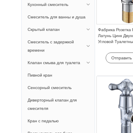
Кухонный смеситель
Смеситель для ванны и душа
Скрытый клапан
Фабрика Розетка
Латунь Цинк Дву
Угловой Туалетн
Смеситель с задержкой
1/2″ Размер Для 
времени
Кухни Ванные Ко
Отправить
Клапан смыва для туалета
Пивной кран
Сенсорный смеситель
Диверторный клапан для
смесителя
Кран с педалью