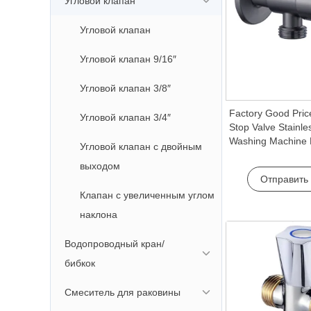
Угловой клапан
Угловой клапан
Угловой клапан 9/16″
Угловой клапан 3/8″
Factory Good Pric
Угловой клапан 3/4″
Stop Valve Stainle
Washing Machine
Угловой клапан с двойным
Faucet Accessory 
выходом
Apartments & Hote
Отправить
Клапан с увеличенным углом
наклона
Водопроводный кран/
бибкок
Смеситель для раковины