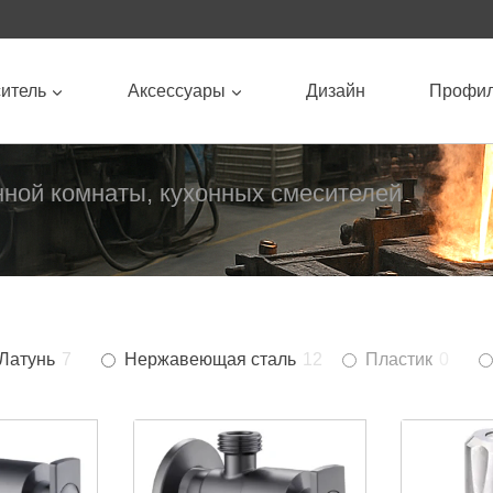
итель
Аксессуары
Дизайн
Профи
нной комнаты, кухонных смесителей
Латунь
7
Нержавеющая сталь
12
Пластик
0