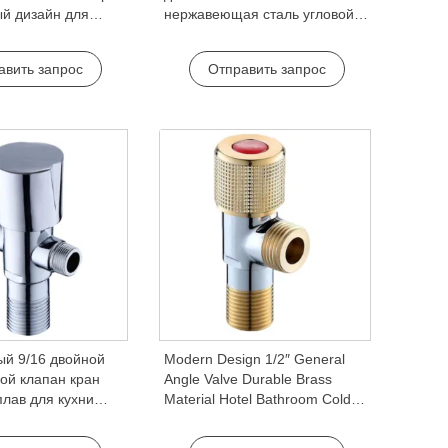
й дизайн для
нержавеющая сталь угловой
я комната отели
клапан кран прочный 2-
и угловой клапан
сторонний для кухни ванная
авить запрос
Отправить запрос
комната туалет 1/2″
нержавеющая сталь
й 9/16 двойной
Modern Design 1/2″ General
ой клапан кран
Angle Valve Durable Brass
плав для кухни
Material Hotel Bathroom Cold
ната квартира
Water and Wash Basin Faucet
спользования
Accessory