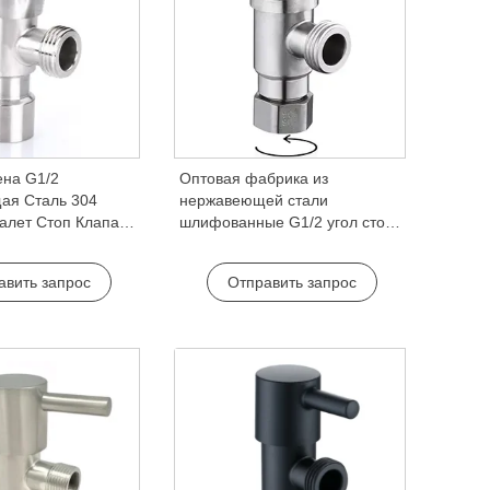
на G1/2
Оптовая фабрика из
ая Сталь 304
нержавеющей стали
алет Стоп Клапан
шлифованные G1/2 угол стоп-
ды Стоп Ванная
клапан 304 ванная комната
сессуары Ванная
кран аксессуар для кухни
авить запрос
Отправить запрос
суар
использовать угол кран клапан