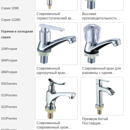
Серия 109B
Современный
Высокая
термостатический кран
производительность
Серия 122B5
для раковины с одним
один охлаждающий
отверстием Высокий
ручка воды кран
вес одной
слюнявчики сплав
Горячая и холодная
охлаждающей ручки
пластиковые рукав
серия
хром цинковый сплав
железо шестиугольник
краны для раковины
ручка для кухни /
ванная комната
109Pсерия
использования
084Pсерия
Современный
Современный кран для
086Pсерия
одноручный кран
раковины с одним
прочный железный
отверстием с
покрытие цинк пластик
прозрачной цинковой
832Sseries
рукав один холодная
ручкой ПВХ сгоны для
вода бассейн раковина
ванной комнаты
кран для волос
015Pseries
слюнявчики
022Pseries
010Pseries
Премиум Китай
Современный
Поставщик
современный хром
Современный Дизайн