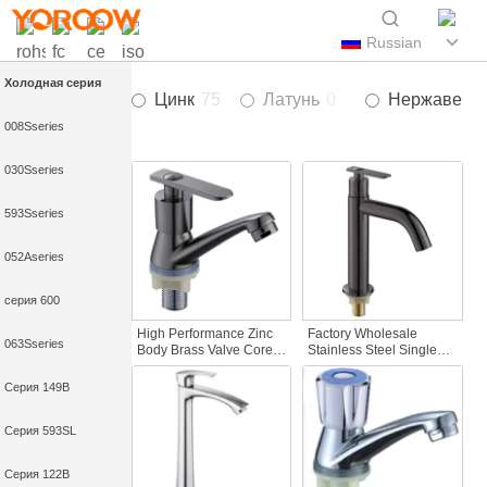
Russian
Холодная серия
Цинк
75
Латунь
0
Нержавеющ
008Sseries
030Sseries
593Sseries
052Aseries
серия 600
High Performance Zinc
Factory Wholesale
063Sseries
Body Brass Valve Core
Stainless Steel Single
Single Handle Deck
Hole Modern Brushed
Mounted Cold Water
Chrome Basin Faucet
Серия 149B
Polished Surface
Cold Water with Brass
Modern Design
Valve Core for Bathroom
Серия 593SL
Bathroom Basin Faucet
Sink
Серия 122B