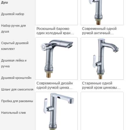
отверстием
воды роскошь для
Душ
современные ванная
вашей ванной комнаты
комната аксессуар
Душевой набор
Набор ручек для
Роскошный барокко
Современный одной
душа
один холодный кран
ручкой античный
для раковины
высокий бассейн кран
многофункциональный
хром цинковый сплав
Скрытый душевой
304 нержавеющей
один холодная вода
комплект
стали воды кран с
кран заводской прямой
одним отверстием для
дешевые цены один
ванной комнаты
холодный кран
Душевая лейка и
использования
ручка
Душевой кронштейн
Современный дизайн
Старинные одной
одной ручкой цинка
ручкой хром цинковый
Шланг для смесителя
бассейна кран
сплав бассейн кран
античный холодный
палубе установлен
умывальник кран с
тянуть спрей воды кран
Пробка для раковины
настилом монтируется
завод прямых продаж
один холодный кран
один бассейн кран
Напольный слив
бассейна для ванной
комнаты