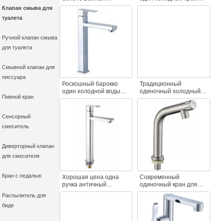
Бассейн Кран
для раковины 304
Клапан смыва для
Одиночный Холодной
нержавеющая сталь
туалета
Воды Цинк Тела
для ванной комнаты
Квадратный Кран
умывальник
Палуба Монтируется
повышенная одно
Ручной клапан смыва
Одной Ручкой
отверстие квадратный
для туалета
Современный
кран бассейн
Раковина Кран
Смывной клапан для
писсуара
Роскошный барокко
Традиционный
один холодной воды
одиночный холодный
Пивной кран
бассейна кран высокий
смеситель для
цинк тела палубе
раковины из
монтируется одной
нержавеющей стали
Сенсорный
ручкой один холодный
304 высокий кран для
смеситель
высокий кран бассейна
ванной комнаты
для ванной комнаты
счетчик верхний
раковины
умывальник смесители
Диверторный клапан
для смесителя
Кран с педалью
Хорошая цена одна
Современный
ручка античный
одиночный кран для
бассейн кран хром
холодной воды 304
Распылитель для
цинковый сплав один
нержавеющая сталь
биде
холодный мыть
матовый никель одно
раковину кран с одним
отверстие кран для