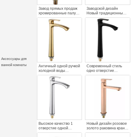
Завод прямых продаж
Заводской дизайн
хромированные палуба
Новый традиционный
тянуть спрей бассейн
одиночный холодный
кран воды кран один
кран для раковины
холодный бассейн кран
хромированный цинк
цинк ручка мыть руку
кран цинк кран
бассейн
умывальник кран для
ванной комнаты
холодный
Аксессуары для
ванной комнаты
Античный одной ручкой
Современный стиль
холодной воды
одно отверстие
бассейна кран качества
бассейн кран фантазии
цинка тела кран
черный высокий один
высокий тела палубе
рычаг мыть кран цинк
монтируется одно
отделка одни ручки
отверстие ванная
ванная комната кран
комната бассейн
смесители
Высокое качество 1
Новый дизайн розовое
отверстие одной
золото раковина кран
рукояткой настил
один холодной воды