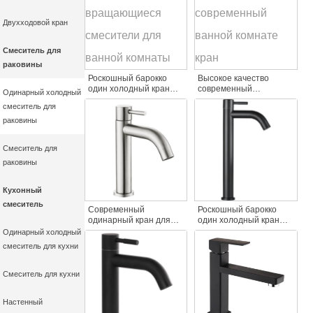
Двухходовой кран
Смеситель для
раковины
Роскошный барокко
Высокое качество
один холодный кран
современный
Одинарный холодный
для раковины
нержавеющая сталь
смеситель для
фантазии черный
один холодной воды
нержавеющая сталь
бассейна кран
раковины
настенный отель
настенный монтаж
туалет вращающиеся
современный ванной
Смеситель для
смесители для ванной
комнате кран
комнаты
раковины
Кухонный
смеситель
Современный
Роскошный барокко
одинарный кран для
один холодный кран
раковины с холодной
для раковины хорошее
Одинарный холодный
водой Уникальный кран
качество матовый
смеситель для кухни
для раковины из
черный палубе
нержавеющей стали с
монтируется 304
матовым никелем для
нержавеющей стали
Смеситель для кухни
ванной комнаты
одной ручкой один
Классическая раковина
бассейн
Настенный