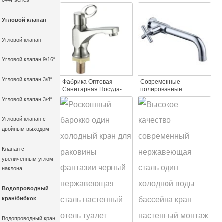
044Pseries
один холодной воды
Хром Одной Ручкой
бассейна кран
Холодной Воды
цинковый сплав палубе
Бассейн Кран
Угловой клапан
монтируется раковина
Цинковый Сплав Щетка
воды кран для кухни и
Никель Мыть Раковину
Угловой клапан
ванной комнаты
Краны
Угловой клапан 9/16″
Угловой клапан 3/8″
Фабрика Оптовая
Современные
Санитарная Посуда-
полированные
Один Холодной Воды
хромированные
Угловой клапан 3/4″
Раковина Кран
одиночные холодной
Матовый Никель
воды бассейна кран
Отделка Одной Ручкой
горячей продажи
Угловой клапан с
Цинковый Сплав Кран
настенный монтаж
двойным выходом
одной ручкой одно
отверстие дизайн для
ванных комнат
Клапан с
увеличенным углом
наклона
Водопроводный
кран/бибкок
Водопроводный кран