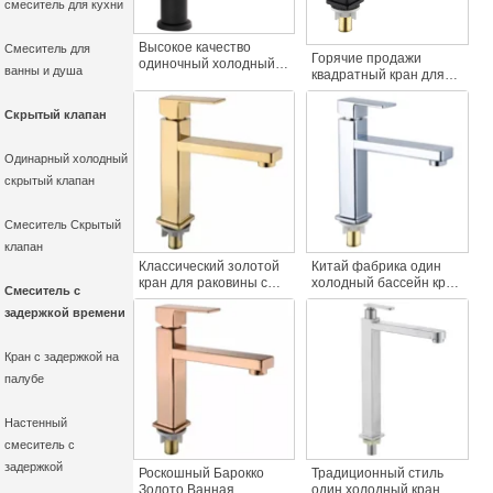
смеситель для кухни
Высокое качество
Смеситель для
Горячие продажи
одиночный холодный
ванны и душа
квадратный кран для
кран для раковины
раковины один
хорошее качество
холодной воды палубе
матовый черный
Скрытый клапан
монтируется ручка
палубе смонтирован
фантазии черный цинк
304 нержавеющей
тела краны матовый
Одинарный холодный
стали одной ручкой
черный один кран для
кран для раковины
скрытый клапан
раковины
Смеситель Скрытый
клапан
Классический золотой
Китай фабрика один
кран для раковины с
холодный бассейн кран
Смеситель с
одной холодной водой
квадратный бассейн
задержкой времени
цинковый золотой
кран воды с длинным
корпус квадратный
носиком цинковый
кран для раковины с
сплав ванная комната
Кран с задержкой на
одной ручкой для
кран одно отверстие
палубе
ванной комнаты
дизайн
Настенный
смеситель с
задержкой
Роскошный Барокко
Традиционный стиль
Золото Ванная
один холодный кран