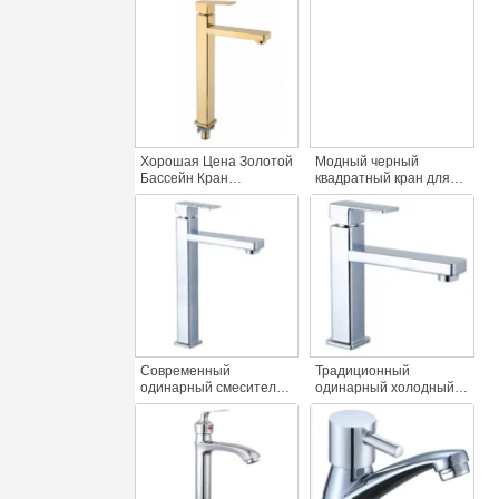
традиционный
кран традиционный
умывальник смеситель
квадратный высокий
кран цинк высокий
раковина кран цинк
бассейн кран для
тела настил
ванной комнаты
монтируется один
Хорошая Цена Золотой
Модный черный
Бассейн Кран
квадратный кран для
Современный
раковины высокий
Квадратный Дизайн
одиночный кран
Одиночный Холодной
холодной воды с
Воды Кран Для Ванной
цинковым корпусом
Раковины Высокое
настил монтируется
Качество Цинк Тело
одна ручка для ванной
Палуба Монтируется
комнаты раковина
Современный
Традиционный
одинарный смеситель
одинарный холодный
для раковины с
смеситель для
холодной водой хром
раковины с цинковой
цинковый сплав краны
ручкой в современном
для умывальника и
стиле для ванной
больницы для гостиной
комнаты школьной
больницы и гостиной