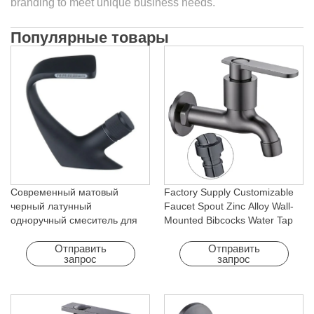
branding to meet unique business needs.
Популярные товары
Современный матовый
Factory Supply Customizable
черный латунный
Faucet Spout Zinc Alloy Wall-
одноручный смеситель для
Mounted Bibcocks Water Tap
раковины с холодным
for Bathroom Washing Machine
горячим водопадом с
Отправить
Отправить
запрос
запрос
вращающейся функцией для
отеля и квартиры