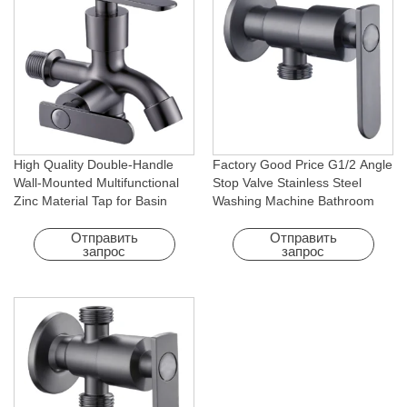
High Quality Double-Handle
Factory Good Price G1/2 Angle
Wall-Mounted Multifunctional
Stop Valve Stainless Steel
Zinc Material Tap for Basin
Washing Machine Bathroom
Washing Machine for Graden &
Faucet Accessory for
Homes
Apartments & Hotels
Отправить
Отправить
запрос
запрос