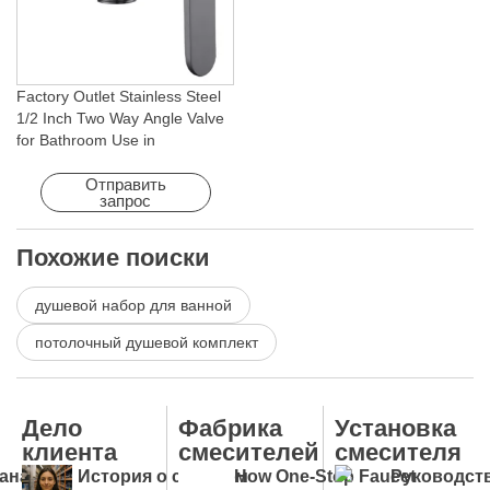
Factory Outlet Stainless Steel
1/2 Inch Two Way Angle Valve
for Bathroom Use in
Apartments & Hotels with Easy
Installation
Отправить
запрос
Похожие поиски
душевой набор для ванной
потолочный душевой комплект
Дело
Фабрика
Установка
клиента
смесителей
смесителя
анализ
История о срочном
How One-Stop Faucet
Руководст