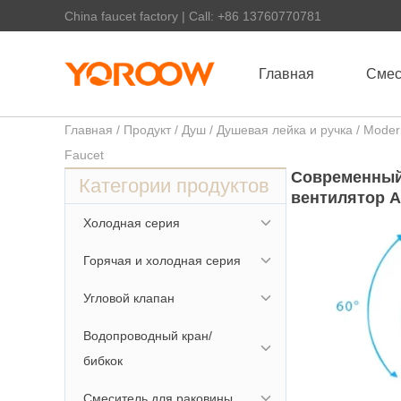
China faucet factory | Call: +86 13760770781
Главная
Смес
Главная
/
Продукт
/
Душ
/
Душевая лейка и ручка
/ Moder
Faucet
Современный
Категории продуктов
вентилятор A
Холодная серия
Горячая и холодная серия
Угловой клапан
Водопроводный кран/
бибкок
Смеситель для раковины