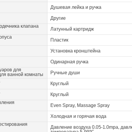
Душевая лейка и ручка
Другие
рдечника клапана
Латунный картридж
рпуса
Пластик
Установка кронштейна
Одинарная ручка
уаров для
Ручные души
для ванной комнаты
а
Круглый
а
Круглый
ыления
Even Spray, Massage Spray
Холодная и горячая вода
естирования
Давление воздуха 0.05-1.0mpa, давл
температура 5-99℃