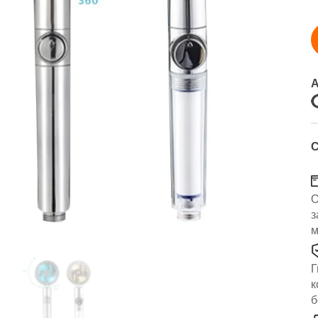
А
С
О
з
м
Г
к
б