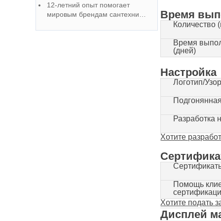
12-летний опыт помогает
высококачественных и
Время вып
мировым брендам сантехники
экономически эффективных
стать первым выбором для
Количество (
решений для смесителей
OEM-сотрудничества
Время выпол
(дней)
Настройка
Логотип/Узо
Подгонянная
Разработка 
Хотите разрабо
Сертифик
Сертификат
Помощь клие
сертификац
Хотите подать 
Дисплей м