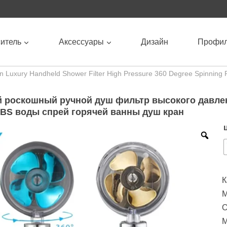
итель
Аксессуары
Дизайн
Профи
n Luxury Handheld Shower Filter High Pressure 360 Degree Spinning 
 роскошный ручной душ фильтр высокого давле
BS воды спрей горячей ванны душ кран
К
М
О
М