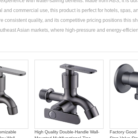
experience with water-saving benefits. Made from ABS, it is dura
ial and commercial use, this product is perfect for hotels, spa
e consistent quality, and its competitive pricing positions this sh
theast Asian markets, where high-pressure and energy-efficient
omizable
High Quality Double-Handle Wall-
Factory Good 
loy Wall-
Mounted Multifunctional Zinc
Stop Valve Sta