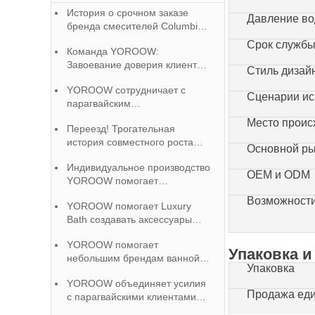
Design Bathroom
История о срочном заказе
Давление в
Basin Faucet
бренда смесителей Columbia
и команде YOROOW
Срок службы
Команда YOROOW:
Завоевание доверия клиентов
Стиль дизай
через ответственность
YOROOW сотрудничает с
Сценарии ис
парагвайским
производителем, чтобы выйти
Место прои
Переезд! Трогательная
на рынок и получить высокую
история совместного роста
оценку.
Основной р
бразильского бренда
Индивидуальное производство
смесителей и китайской
OEM и ODM
YOROOW помогает
фабрики
малазийским клиентам
Возможности
YOROOW помогает Luxury
создавать уникальный имидж
Bath создавать аксессуары
бренда
для ванных комнат высокого
YOROOW помогает
класса, а сертификация
Упаковка и
небольшим брендам ванной
качества завоевывает
Упаковка
комнаты подняться 100+
репутацию на рынке
YOROOW объединяет усилия
OEM-сервис полная
Продажа ед
с парагвайскими клиентами
поддержка
для предоставления