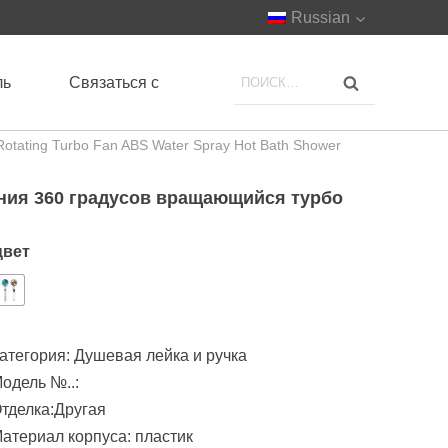
Russian
ль
Связаться с
Rotating Turbo Fan ABS Water Spray Hot Bath Shower
ния 360 градусов вращающийся турбо
цвет
атегория:
Душевая лейка и ручка
одель №..:
тделка:Другая
атериал корпуса: пластик