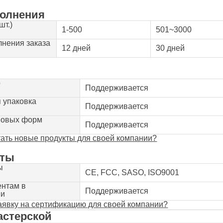
олнения
шт.)
1-500
501~3000
нения заказа
12 дней
30 дней
р
Поддерживается
 упаковка
Поддерживается
новых форм
Поддерживается
тать новые продукты для своей компании?
аты
ы
CE, FCC, SASO, ISO9001
нтам в
Поддерживается
ии
заявку на сертификацию для своей компании?
астерской