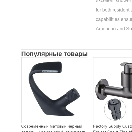
excellent shower 
for both resident
capabilities ensur
American and Sou
Популярные товары
Современный матовый черный
Factory Supply Cust
латунный одноручный смеситель
Faucet Spout Zinc Al