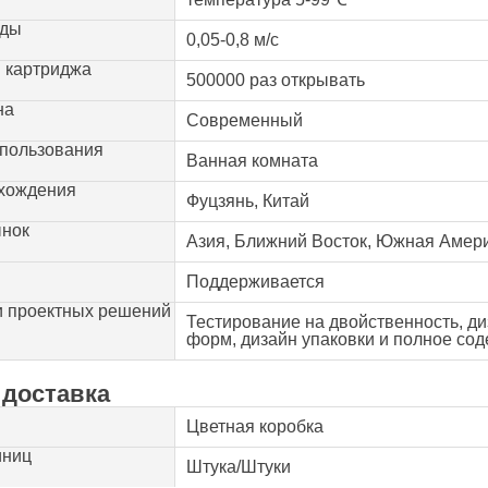
оды
0,05-0,8 м/с
 картриджа
500000 раз открывать
на
Современный
пользования
Ванная комната
схождения
Фуцзянь, Китай
ынок
Азия, Ближний Восток, Южная Амер
Поддерживается
 проектных решений
Тестирование на двойственность, ди
форм, дизайн упаковки и полное сод
 доставка
Цветная коробка
иниц
Штука/Штуки