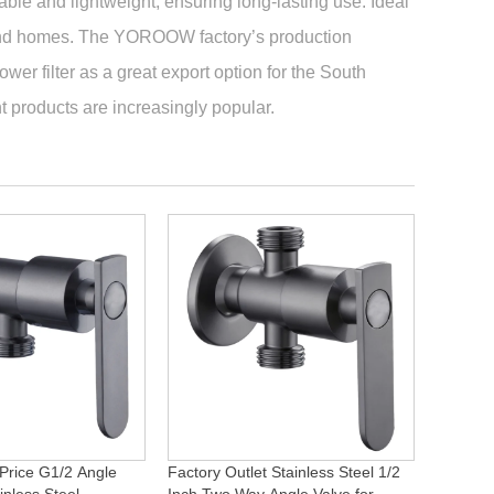
ble and lightweight, ensuring long-lasting use. Ideal
s, and homes. The YOROOW factory’s production
ower filter as a great export option for the South
 products are increasingly popular.
Price G1/2 Angle
Factory Outlet Stainless Steel 1/2
inless Steel
Inch Two Way Angle Valve for