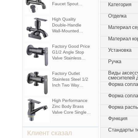
for Hotel&
Faucet Spout
Категория
Apartment
Zinc Alloy Wall-
Mounted Bibcocks
Отделка
High Quality
Water Tap for
Double-Handle
Материал се
Bathroom Washing
Wall-Mounted
Machine
Multifunctional Zinc
Материал ко
Material Tap for
Factory Good Price
Basin Washing
Установка
G1/2 Angle Stop
Machine for
Valve Stainless
Graden & Homes
Ручка
Steel
Washing Machine
Виды аксесс
Factory Outlet
Bathroom Faucet
смесителей 
Stainless Steel 1/2
Accessory for
Форма сопл
Inch Two Way
Apartments &
Angle Valve for
Hotels
Форма сопл
Bathroom Use in
High Performance
Apartments &
Zinc Body Brass
Форма расп
Hotels with Easy
Valve Core Single
Installation
Handle Deck
Функция
Mounted Cold
Стандарты т
Water Polished
Клиент сказал
Surface Modern