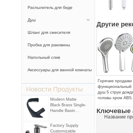
Распылитель для биде
Душ
Другие ре
Шланг для смесителя
Пробка для раковины
Напольный слив
Аксессуары для ванной комнаты
Горячие продажи 
функциональный 
Новости Продукты
душ 5 струи дожд
головы хром ABS
Modern Matte
пластик для ванн
Black Brass Single-
комнаты бассейн
Ключевые 
Handle Basin
смесители ручно
Faucet Cold Hot
Название пр
Waterfall with
Factory Supply
Rotating Feature
Customizable