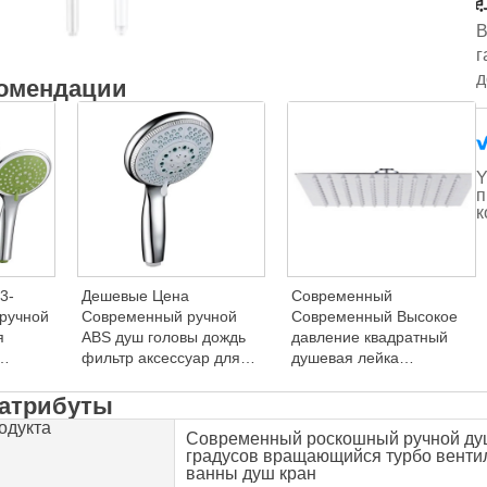
В
г
д
комендации
Y
п
к
3-
Дешевые Цена
Современный
ручной
Современный ручной
Современный Высокое
я
ABS душ головы дождь
давление квадратный
фильтр аксессуар для
душевая лейка
ой
ванной комнаты кран
термостатические
а
ручной ручной душ
смесители
атрибуты
й душ
полированный потолок
одукта
Современный роскошный ручной душ
ванная комната дождь
градусов вращающийся турбо венти
душ мягкий спрей
ванны душ кран