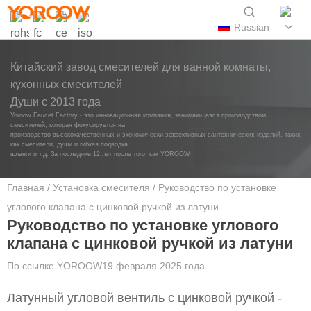
Russian
Китайский завод смесителей для ванной комнаты,
кухонных смесителей
Души с 2013 года
Yoroow Faucet Factory - это инновационная компания, занимающаяся производством
смесителей, которая фокусируется на
производство высококачественных и экономически эффективных сантехнических изделий, таких
как смесители, души и гибкая подводка.
шланги и т.д. За последние 12 лет после того, как YOROOW
Главная
/
Установка смесителя
/ Руководство по установке
углового клапана с цинковой ручкой из латуни
Руководство по установке углового
клапана с цинковой ручкой из латуни
По ссылке
YOROOW
19 февраля 2025 года
Латунный угловой вентиль с цинковой ручкой -