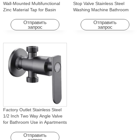
Wall-Mounted Multifunctional
Stop Valve Stainless Steel
Zinc Material Tap for Basin
Washing Machine Bathroom
Washing Machine for Graden &
Faucet Accessory for
Homes
Apartments & Hotels
Отправить
Отправить
запрос
запрос
Factory Outlet Stainless Steel
1/2 Inch Two Way Angle Valve
for Bathroom Use in Apartments
& Hotels with Easy Installation
Отправить
запрос