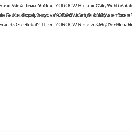
Space-Saving Solutions: Picking the Perfect Foldable Kitchen Tap
Аква-Терм Москва
YOROOW, JOMOO and 50 Companies Named Major Taxpayers: Strength of China’s Faucet Manufacturing
Guidelines for Selecting the Right Kitchen Sink Tap Gold
What Ensures Stable Faucet Supply? Insights from the Industrial Ecosystem Behind YOROOW and JOMOO
Китайская индустрия смесителей блистает на Кантонской ярмарке, демонстрируя инновации и качество
The Complete Buyer's Guide to Gold Swivel Kitchen Sink Faucets
How Do Chinese Faucets Go Global? The Dual-Track Strategy of JOMOO and YOROOW