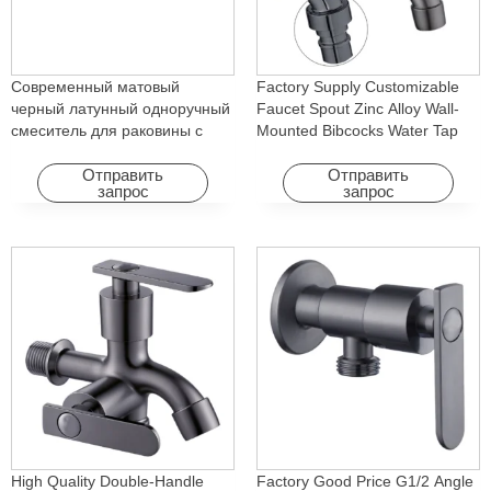
Современный матовый
Factory Supply Customizable
черный латунный одноручный
Faucet Spout Zinc Alloy Wall-
смеситель для раковины с
Mounted Bibcocks Water Tap
холодным горячим водопадом
for Bathroom Washing Machine
с вращающейся функцией
Отправить
Отправить
запрос
запрос
для отеля и квартиры
High Quality Double-Handle
Factory Good Price G1/2 Angle